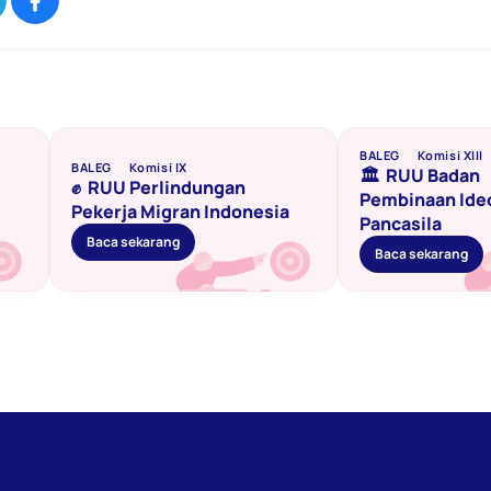
BALEG
Komisi XIII
BALEG
Komisi IX
🏛️  RUU Badan 
✊  RUU Perlindungan 
Pembinaan Ideo
Pekerja Migran Indonesia
Pancasila
Baca sekarang
Baca sekarang