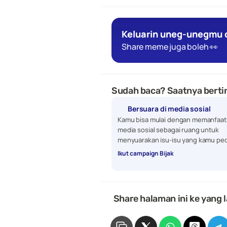
Keluarin uneg-unegmu d
Share meme juga boleh 👀
Sudah baca? Saatnya bertin
Bersuara di media sosial
Kamu bisa mulai dengan memanfaat
media sosial sebagai ruang untuk 
menyuarakan isu-isu yang kamu ped
Ikut campaign Bijak
 Share halaman ini ke yang l