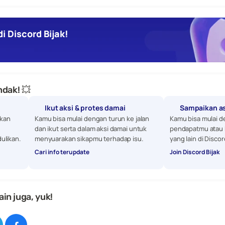
i Discord Bijak!
dak! 💥
Ikut aksi & protes damai
Sampaikan a
kan 
Kamu bisa mulai dengan turun ke jalan 
Kamu bisa mulai d
dan ikut serta dalam aksi damai untuk 
pendapatmu atau 
ulikan. 
menyuarakan sikapmu terhadap isu.
yang lain di Discor
Cari info terupdate
Join Discord Bijak
ain juga, yuk!