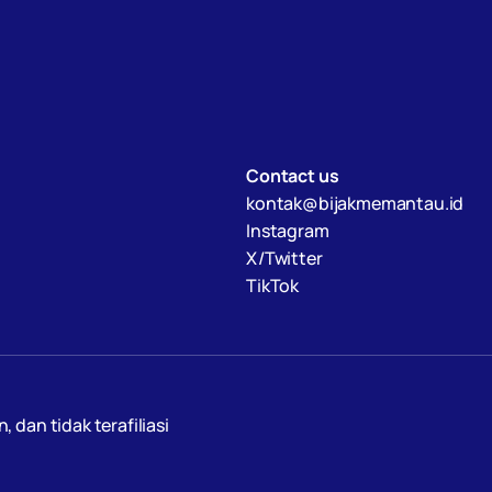
Contact us
kontak@bijakmemantau.id
Instagram
X/Twitter
TikTok
an tidak terafiliasi 