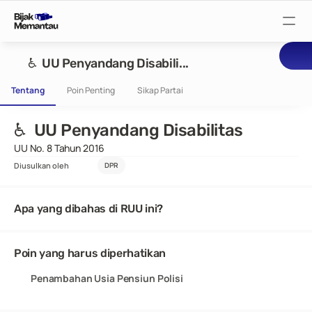
Pantau Tuntutan
♿  UU Penyandang Disabili...
Tentang
Poin Penting
Sikap Partai
Pantau RUU
♿  UU Penyandang Disabilitas
Pantau Rapat
UU No. 8 Tahun 2016 
Diusulkan oleh
DPR
Pantau Pejabat
Apa yang dibahas di RUU ini?
Suarakan
Poin yang harus diperhatikan
Penambahan Usia Pensiun Polisi
Bijak Wiki