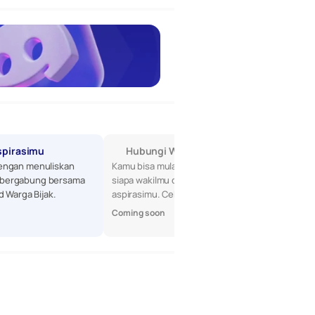
spirasimu
Hubungi Wakilmu di DPR
engan menuliskan 
Kamu bisa mulai dengan mencari tahu 
bergabung bersama 
siapa wakilmu di DPR, lalu sampaikan 
d Warga Bijak.
aspirasimu. Cek profil mereka di sini!
Coming soon