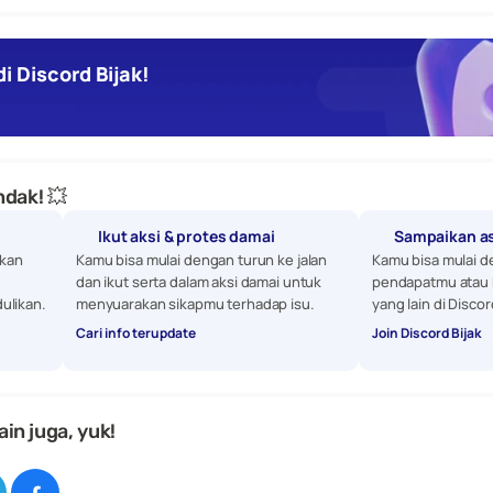
i Discord Bijak!
dak! 💥
Ikut aksi & protes damai
Sampaikan a
kan 
Kamu bisa mulai dengan turun ke jalan 
Kamu bisa mulai d
dan ikut serta dalam aksi damai untuk 
pendapatmu atau 
ulikan. 
menyuarakan sikapmu terhadap isu.
yang lain di Discor
Cari info terupdate
Join Discord Bijak
ain juga, yuk!