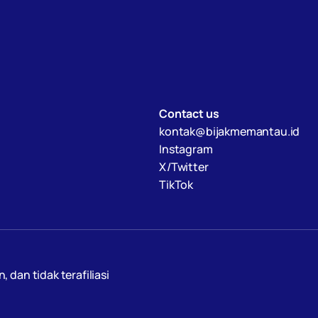
Contact us
kontak@bijakmemantau.id
Instagram
X/Twitter
TikTok
an tidak terafiliasi 