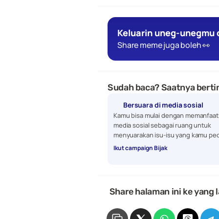
Keluarin uneg-unegmu d
Share meme juga boleh 👀
Sudah baca? Saatnya bertin
Bersuara di media sosial
Kamu bisa mulai dengan memanfaat
media sosial sebagai ruang untuk 
menyuarakan isu-isu yang kamu ped
Ikut campaign Bijak
 Share halaman ini ke yang l