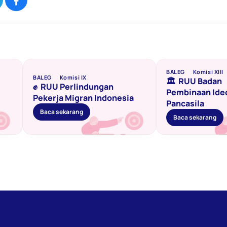
BALEG
Komisi XIII
BALEG
Komisi IX
🏛️  RUU Badan 
✊  RUU Perlindungan 
Pembinaan Ideo
Pekerja Migran Indonesia
Pancasila
Baca sekarang
Baca sekarang