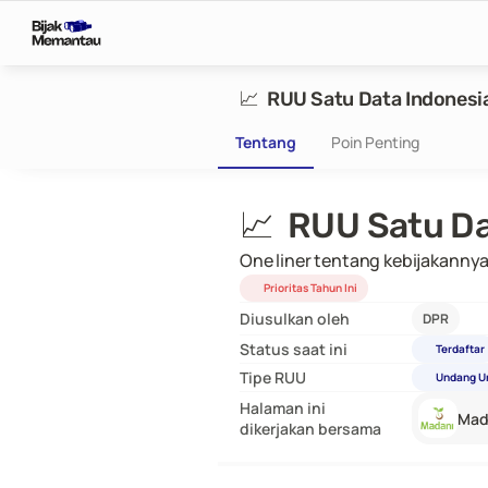
📈  RUU Satu Data Indonesi
Tentang
Poin Penting
📈  RUU Satu D
One liner tentang kebijakanny
Prioritas Tahun Ini
Diusulkan oleh
DPR
Status saat ini
Terdaftar
Tipe RUU
Undang U
Halaman ini
Mad
dikerjakan bersama