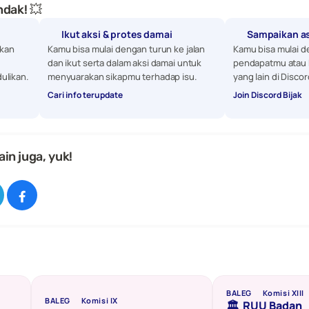
dak! 💥
Ikut aksi & protes damai
Sampaikan a
kan 
Kamu bisa mulai dengan turun ke jalan 
Kamu bisa mulai d
dan ikut serta dalam aksi damai untuk 
pendapatmu atau 
ulikan. 
menyuarakan sikapmu terhadap isu.
yang lain di Discor
Cari info terupdate
Join Discord Bijak
ain juga, yuk!
BALEG
Komisi XIII
BALEG
Komisi IX
🏛️  RUU Badan 