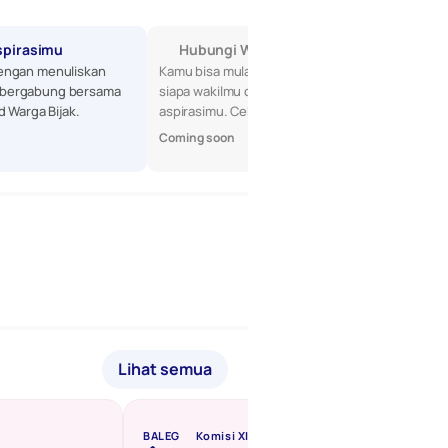
spirasimu
Hubungi Wakilmu di DPR
engan menuliskan 
Kamu bisa mulai dengan mencari tahu 
bergabung bersama 
siapa wakilmu di DPR, lalu sampaikan 
d Warga Bijak.
aspirasimu. Cek profil mereka di sini!
Coming soon
Lihat semua
BALEG
Komisi XIII
BALEG