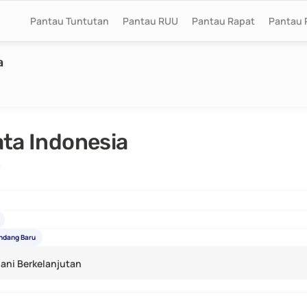
Pantau Tuntutan
Pantau RUU
Pantau Rapat
Pantau 
a
ata Indonesia
a
ndang Baru
ani Berkelanjutan