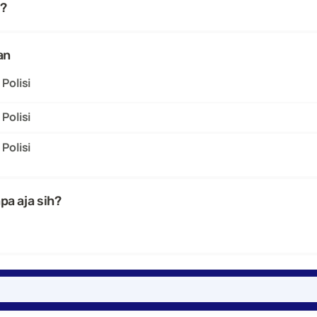
i?
an
Polisi
Polisi
Polisi
apa aja sih?