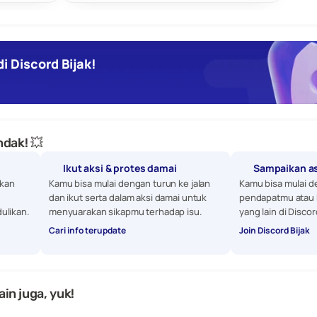
i Discord Bijak!
dak! 💥
Ikut aksi & protes damai
Sampaikan a
kan 
Kamu bisa mulai dengan turun ke jalan 
Kamu bisa mulai d
dan ikut serta dalam aksi damai untuk 
pendapatmu atau 
ulikan. 
menyuarakan sikapmu terhadap isu.
yang lain di Discor
Cari info terupdate
Join Discord Bijak
ain juga, yuk!