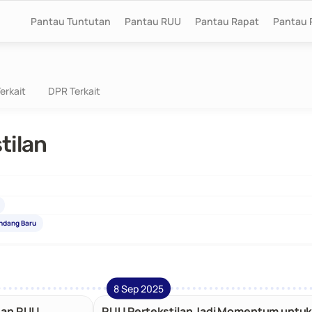
Pantau Tuntutan
Pantau RUU
Pantau Rapat
Pantau 
erkait
DPR Terkait
tilan
ndang Baru
8 Sep 2025
han RUU
RUU Pertekstilan Jadi Momentum untu