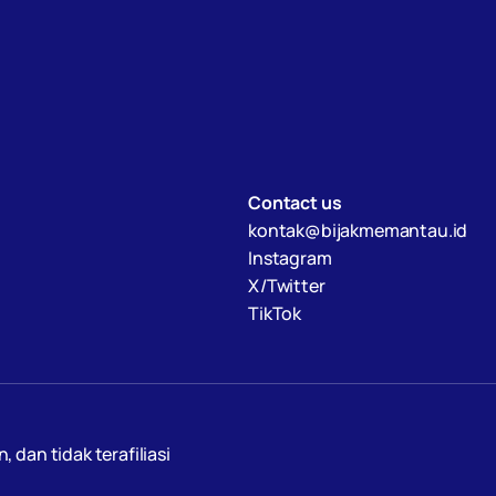
Contact us
kontak@bijakmemantau.id
Instagram
X/Twitter
TikTok
an tidak terafiliasi 