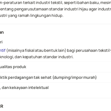
raturan terkait industri tekstil, seperti bahan baku, mesin, 
tentang pengarusutamaan standar industri hijau agar industri 
tri yang ramah lingkungan hidup.
an
ri
tif
 (misalnya fiskal atau bentuk lain) bagi perusahaan tekstil
ologi, dan kepatuhan standar industri. 
ualitas produk
aktik perdagangan tak sehat (dumping/impor murah)
 dan kekayaan intelektual
PR