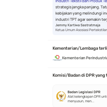
Industri Tekstil dan Produk T
strategis jangka panjang. Tat
kebijakan yang melindungi ind
industri TPT agar semakin te
Jemmy Kartiwa Sastratmaja
Ketua Umum Asosiasi Pertekstilan
Kementerian/Lembaga terl
Kementerian Perindustri
Komisi/Badan di DPR yang t
Badan Legislasi DPR
Alat kelengkapan DPR untu
menyusun, men...