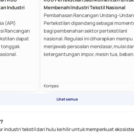
an Industri
Membenahi Industri Tekstil Nasional
Pembahasan Rancangan Undang-Unda
ia (API)
Pertekstilan dipandang sebagai momen
asi Rancangan
bagi pembenahan sektor pertekstilanl
stilan dapat
nasional. Regulasi ini diharapkan mampu
 tonggak
menjawab persoalan mendasar, mulai dar
asional.
ketergantungan impor, mesin tua, beban
logistik yang tinggi, perlindungan pasar
domestik, hingga bagaimana menjaga ju
lapangan kerja di industri ini.
Kompas
Lihat semua
i?
industri tekstil dari hulu ke hilir untuk memperkuat ekosiste