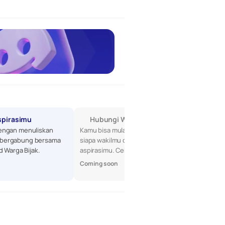
spirasimu
Hubungi Wakilmu di DPR
engan menuliskan 
Kamu bisa mulai dengan mencari tahu 
bergabung bersama 
siapa wakilmu di DPR, lalu sampaikan 
d Warga Bijak.
aspirasimu. Cek profil mereka di sini!
Coming soon