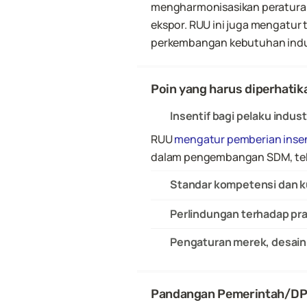
mengharmonisasikan peraturan-pe
ekspor. RUU ini juga mengatur 
perkembangan kebutuhan indus
Poin yang harus diperhatik
Insentif bagi pelaku indust
RUU 
mengatur pemberian insen
dalam pengembangan SDM, tekn
Standar kompetensi dan k
Perlindungan terhadap pr
Pengaturan merek, desain,
Pandangan Pemerintah/D