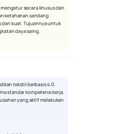
 mengatur secara khusus dan 
dan ketahanan sandang 
 dan kuat. Tujuannya untuk 
gkatan daya saing.
kan tekstil berbasis 4.0. 
ma standar kompetensi kerja. 
rusahan yang aktif melakukan 