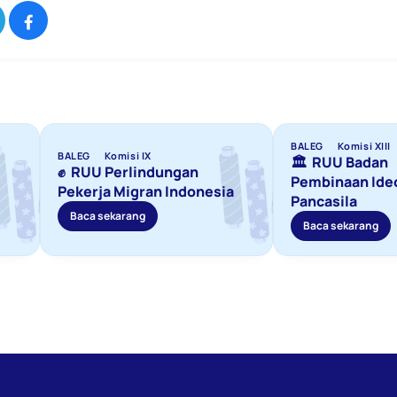
BALEG
Komisi XIII
BALEG
Komisi IX
🏛️  RUU Badan 
✊  RUU Perlindungan 
Pembinaan Ideo
Pekerja Migran Indonesia
Pancasila
Baca sekarang
Baca sekarang