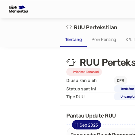
👕  RUU Pertekstilan
Tentang
Poin Penting
K/L T
👕  RUU Perteks
Prioritas Tahun Ini
Diusulkan oleh
DPR
Status saat ini
Terdaftar
Tipe RUU
Undang U
Pantau Update RUU
11 Sep 2025
Pengusaha Desak Pengesa