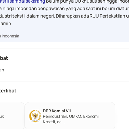
ekstil sampai sekarang
 belum punya UU khusus sehingga Indon
a niaga impor dan pengawasan yang ada saat ini belum diatur 
ustri tekstil dalam negeri. Diharapkan ada RUU Pertekstilan 
rjamin
 Indonesia
ibat
an
erlibat
DPR Komisi VII
k 
Perindustrian, UMKM, Ekonomi 
Kreatif, da...