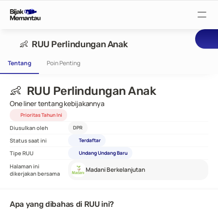
Pantau Tuntutan
👶  RUU Perlindungan Anak
Tentang
Poin Penting
Pantau RUU
👶  RUU Perlindungan Anak
Pantau Rapat
One liner tentang kebijakannya
Prioritas Tahun Ini
Diusulkan oleh
DPR
Pantau Pejabat
Status saat ini
Terdaftar
Tipe RUU
Undang Undang Baru
Suarakan
Halaman ini
Madani Berkelanjutan
dikerjakan bersama
Bijak Wiki
Apa yang dibahas di RUU ini?