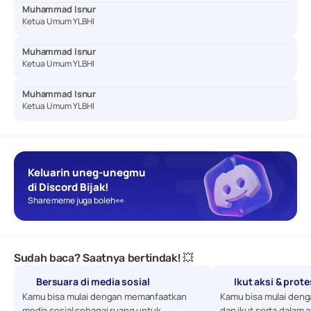
Muhammad Isnur
Ketua Umum YLBHI
Muhammad Isnur
Ketua Umum YLBHI
Muhammad Isnur
Ketua Umum YLBHI
Keluarin uneg-unegmu 
di Discord Bijak!
Share meme juga boleh 👀
Sudah baca? Saatnya bertindak! 💥
Bersuara di media sosial
Ikut aksi & prot
Kamu bisa mulai dengan memanfaatkan 
Kamu bisa mulai denga
media sosial sebagai ruang untuk 
dan ikut serta dalam a