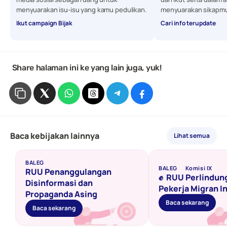
menyuarakan isu-isu yang kamu pedulikan. 
menyuarakan sikapmu
Ikut campaign Bijak
Cari info terupdate
 Share halaman ini ke yang lain juga, yuk!
Baca kebijakan lainnya
Lihat semua
BALEG
BALEG
Komisi IX
RUU Penanggulangan 
✊  RUU Perlindun
Disinformasi dan 
Pekerja Migran I
Propaganda Asing 
Baca sekarang
Baca sekarang