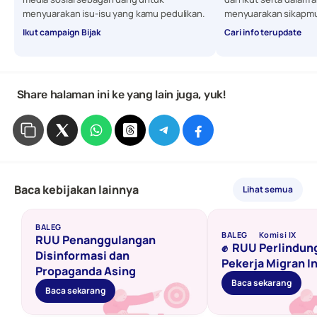
menyuarakan isu-isu yang kamu pedulikan. 
menyuarakan sikapmu
Ikut campaign Bijak
Cari info terupdate
 Share halaman ini ke yang lain juga, yuk!
Baca kebijakan lainnya
Lihat semua
BALEG
BALEG
Komisi IX
RUU Penanggulangan 
✊  RUU Perlindun
Disinformasi dan 
Pekerja Migran I
Propaganda Asing 
Baca sekarang
Baca sekarang