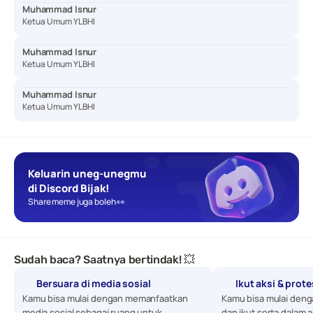
Muhammad Isnur
Ketua Umum YLBHI
Muhammad Isnur
Ketua Umum YLBHI
Muhammad Isnur
Ketua Umum YLBHI
Keluarin uneg-unegmu 
di Discord Bijak!
Share meme juga boleh 👀
Sudah baca? Saatnya bertindak! 💥
Bersuara di media sosial
Ikut aksi & prot
Kamu bisa mulai dengan memanfaatkan 
Kamu bisa mulai denga
media sosial sebagai ruang untuk 
dan ikut serta dalam a