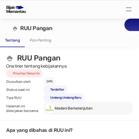
Pantau Tuntutan
🍚  RUU Pangan
Tentang
Poin Penting
Pantau RUU
🍚  RUU Pangan
Pantau Rapat
One liner tentang kebijakannya
Prioritas Tahun Ini
Diusulkan oleh
DPR
Pantau Pejabat
Status saat ini
Terdaftar
Tipe RUU
Undang Undang Baru
Suarakan
Halaman ini
Madani Berkelanjutan
dikerjakan bersama
Bijak Wiki
Apa yang dibahas di RUU ini?