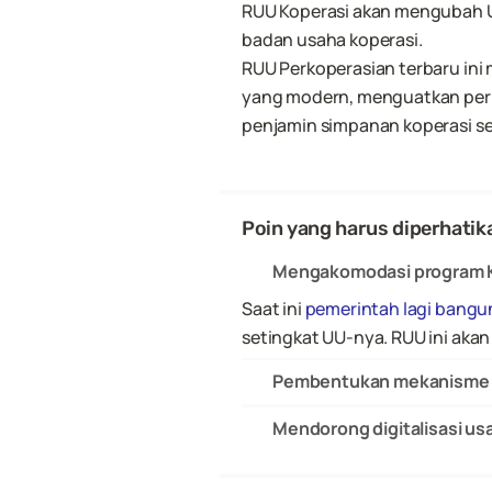
RUU Koperasi akan mengubah U
badan usaha koperasi. 
RUU Perkoperasian terbaru ini
yang modern, menguatkan perl
penjamin simpanan koperasi s
Poin yang harus diperhatik
Mengakomodasi program K
Saat ini 
pemerintah lagi bangun
setingkat UU-nya. RUU ini akan
Pembentukan mekanisme p
Mendorong digitalisasi us