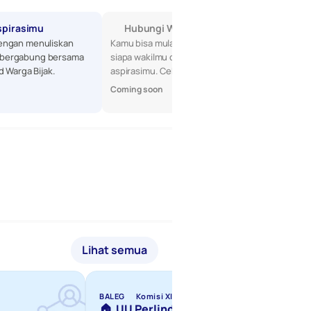
spirasimu
Hubungi Wakilmu di DPR
engan menuliskan 
Kamu bisa mulai dengan mencari tahu 
bergabung bersama 
siapa wakilmu di DPR, lalu sampaikan 
d Warga Bijak.
aspirasimu. Cek profil mereka di sini!
Coming soon
Lihat semua
BALEG
Komisi XIII
BALEG
🏠  UU Perlindungan 