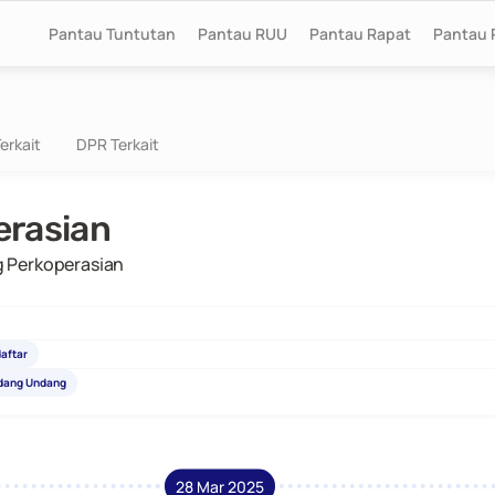
Pantau Tuntutan
Pantau RUU
Pantau Rapat
Pantau 
erkait
DPR Terkait
erasian
 Perkoperasian
daftar
ndang Undang
28 Mar 2025