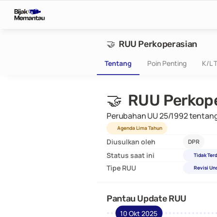
🤝  RUU Perkoperasian
Tentang
Poin Penting
K/L T
🤝  RUU Perkop
Perubahan UU 25/1992 tentang
Agenda Lima Tahun
Diusulkan oleh
DPR
Status saat ini
Tidak Ter
Tipe RUU
Revisi U
Pantau Update RUU
10 Okt 2025