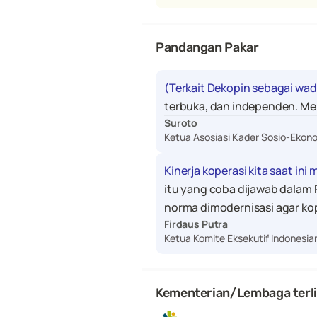
Pandangan Pakar
(Terkait Dekopin sebagai wad
terbuka, dan independen. Me
Suroto
Ketua Asosiasi Kader Sosio-Ekon
Kinerja koperasi kita saat ini
itu yang coba dijawab dala
norma dimodernisasi agar ko
Firdaus Putra
Ketua Komite Eksekutif Indonesia
Kementerian/Lembaga terl