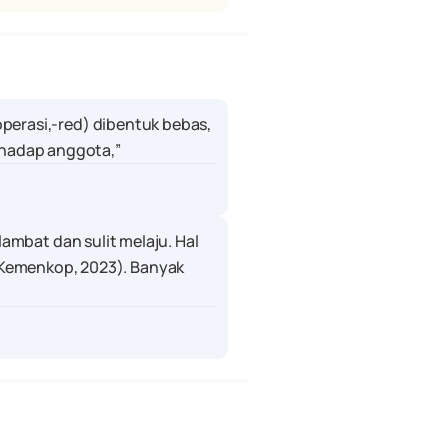
operasi,-red) dibentuk bebas, 
rhadap anggota,”
 lambat dan sulit melaju. Hal 
Kemenkop, 2023). Banyak 