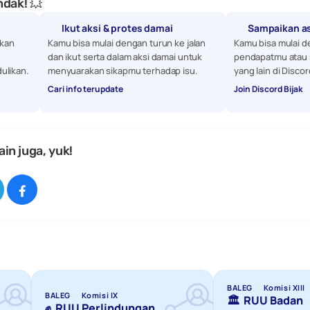
dak! 💥
Ikut aksi & protes damai
Sampaikan a
kan 
Kamu bisa mulai dengan turun ke jalan 
Kamu bisa mulai d
dan ikut serta dalam aksi damai untuk 
pendapatmu atau 
ulikan. 
menyuarakan sikapmu terhadap isu.
yang lain di Discor
Cari info terupdate
Join Discord Bijak
ain juga, yuk!
BALEG
Komisi XIII
BALEG
Komisi IX
🏛️  RUU Badan 
✊  RUU Perlindungan 