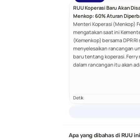
RUU Koperasi Baru Akan Dis
Menkop: 60% Aturan Diperb
Menteri Koperasi (Menkop) F
mengatakan saat ini Kemente
(Kemenkop) bersama DPR RI
menyelesaikan rancangan 
baru tentang koperasi. Ferry
dalam rancangan itu akan ad
yang menjelaskan aturan Kop
Kelurahan Merah Putih.
Detik
Apa yang dibahas di RUU in