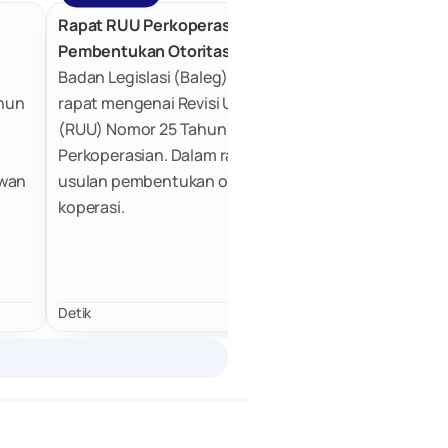
Rapat RUU Perkoperasian, Baleg DPR Usul
Pembentukan Otoritas Pengawas Koperasi
Badan Legislasi (Baleg) DPR RI menggelar
hun
rapat mengenai Revisi Undang-Undang
(RUU) Nomor 25 Tahun 1992 tentang
Perkoperasian. Dalam rapat ini, muncul
ewan
usulan pembentukan otoritas pengawas
koperasi.
skan
u
n
Detik