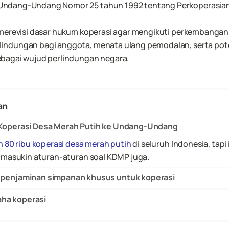
ndang-Undang Nomor 25 tahun 1992 tentang Perkoperasian. 
 merevisi dasar hukum koperasi agar mengikuti perkembangan 
indungan bagi anggota, menata ulang pemodalan, serta po
ebagai wujud perlindungan negara.
an
operasi Desa Merah Putih ke Undang-Undang
 80 ribu koperasi desa merah putih
 di seluruh Indonesia, tap
 masukin aturan-aturan soal KDMP juga. 
enjaminan simpanan khusus untuk koperasi
aha koperasi