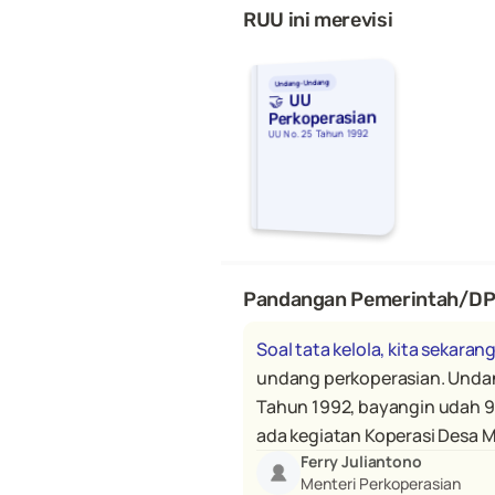
RUU ini merevisi
Undang-Undang
🤝  UU 
Perkoperasian
UU No. 25 Tahun 1992
Pandangan Pemerintah/D
Soal tata kelola, kita seka
undang perkoperasian. Unda
Tahun 1992, bayangin udah 92 
ada kegiatan Koperasi Desa 
Ferry Juliantono
Menteri Perkoperasian