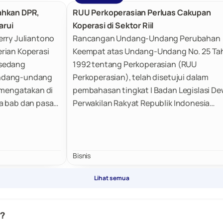
ahkan DPR,
RUU Perkoperasian Perluas Cakupan
arui
Koperasi di Sektor Riil
erry Juliantono
Rancangan Undang-Undang Perubahan
rian Koperasi
Keempat atas Undang-Undang No. 25 Ta
 sedang
1992 tentang Perkoperasian (RUU
undang-undang
Perkoperasian), telah disetujui dalam
 mengatakan di
pembahasan tingkat I Badan Legislasi D
a bab dan pasal
Perwakilan Rakyat Republik Indonesia
erasi Desa
(Baleg). Ketua Baleg Bob Hasan menjela
perluasan lingkup koperasi dalam bentuk
badan usaha dan sektor riil jadi salah sat
poin perubahan dalam RUU Perkoperasia
Bisnis
tersebut.
Lihat semua
i?