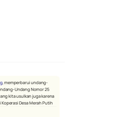
ng
, memperbarui undang-
Undang-Undang Nomor 25 
ang kita usulkan juga karena 
i Koperasi Desa Merah Putih