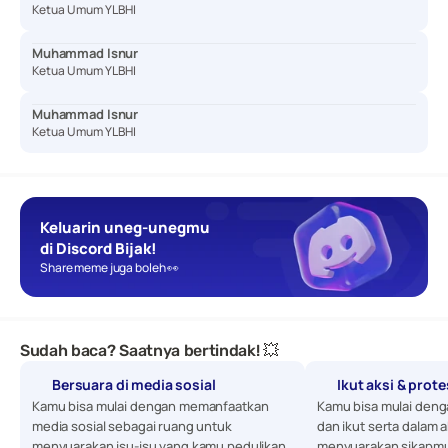
Ketua Umum YLBHI
Muhammad Isnur
Ketua Umum YLBHI
Muhammad Isnur
Ketua Umum YLBHI
Keluarin uneg-unegmu 
di Discord Bijak!
Share meme juga boleh 👀
Sudah baca? Saatnya bertindak! 💥
Bersuara di media sosial
Ikut aksi & prot
Kamu bisa mulai dengan memanfaatkan 
Kamu bisa mulai denga
media sosial sebagai ruang untuk 
dan ikut serta dalam a
menyuarakan isu-isu yang kamu pedulikan. 
menyuarakan sikapmu