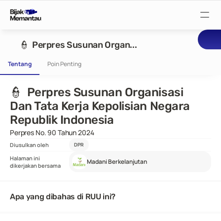
Pantau Tuntutan
👮  Perpres Susunan Organ...
Tentang
Poin Penting
Pantau RUU
👮  Perpres Susunan Organisasi 
Pantau Rapat
Dan Tata Kerja Kepolisian Negara 
Republik Indonesia
Perpres No. 90 Tahun 2024
Pantau Pejabat
Diusulkan oleh
DPR
Halaman ini
Madani Berkelanjutan
Suarakan
dikerjakan bersama
Apa yang dibahas di RUU ini?
Bijak Wiki