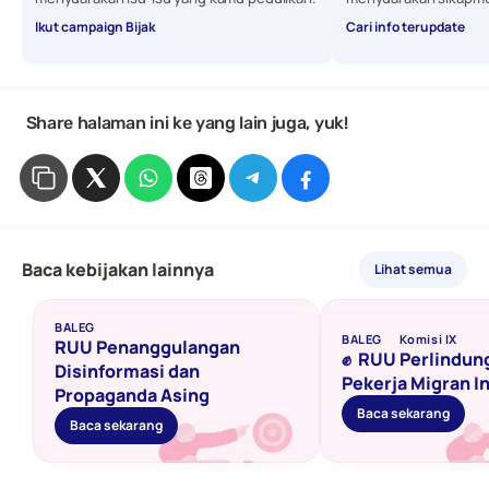
Ikut campaign Bijak
Cari info terupdate
 Share halaman ini ke yang lain juga, yuk!
Baca kebijakan lainnya
Lihat semua
BALEG
BALEG
Komisi IX
RUU Penanggulangan 
✊  RUU Perlindun
Disinformasi dan 
Pekerja Migran I
Propaganda Asing 
Baca sekarang
Baca sekarang