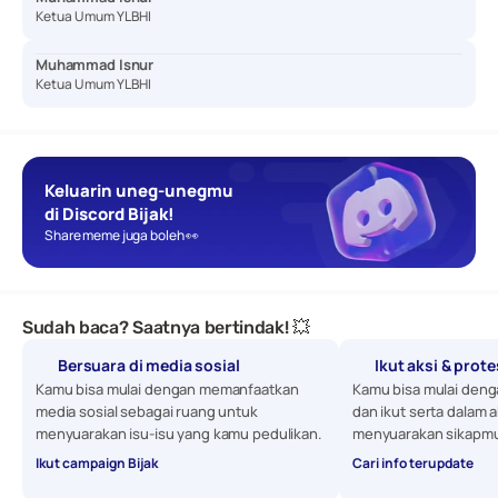
Ketua Umum YLBHI
Muhammad Isnur
Ketua Umum YLBHI
Keluarin uneg-unegmu 
di Discord Bijak!
Share meme juga boleh 👀
Sudah baca? Saatnya bertindak! 💥
Bersuara di media sosial
Ikut aksi & prot
Kamu bisa mulai dengan memanfaatkan 
Kamu bisa mulai denga
media sosial sebagai ruang untuk 
dan ikut serta dalam a
menyuarakan isu-isu yang kamu pedulikan. 
menyuarakan sikapmu
Ikut campaign Bijak
Cari info terupdate