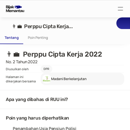
Pantau Tuntutan
👨‍💼  Perppu Cipta Kerja...
Tentang
Poin Penting
Pantau RUU
👨‍💼  Perppu Cipta Kerja 2022
Pantau Rapat
No. 2 Tahun 2022
Diusulkan oleh
DPR
Halaman ini
Madani Berkelanjutan
Pantau Pejabat
dikerjakan bersama
Suarakan
Apa yang dibahas di RUU ini?
Bijak Wiki
Poin yang harus diperhatikan
Penambahan Usia Pensiun Polisi