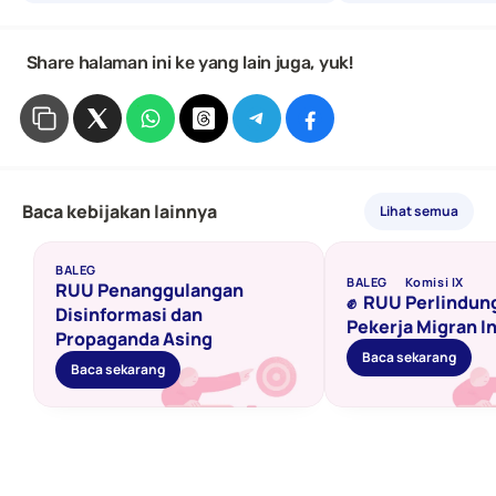
 Share halaman ini ke yang lain juga, yuk!
Baca kebijakan lainnya
Lihat semua
BALEG
BALEG
Komisi IX
RUU Penanggulangan 
✊  RUU Perlindun
Disinformasi dan 
Pekerja Migran I
Propaganda Asing 
Baca sekarang
Baca sekarang